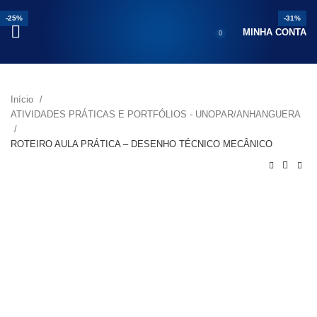
-25%
-25%
-17%
-25%
-25%
-31%
MINHA CONTA
0
Início
ATIVIDADES PRÁTICAS E PORTFÓLIOS - UNOPAR/ANHANGUERA
ROTEIRO AULA PRÁTICA – DESENHO TÉCNICO MECÂNICO