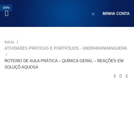
-25%
-18%
-18%
-18%
-33%
MINHA CONTA
0
Início
ATIVIDADES PRÁTICAS E PORTFÓLIOS - UNOPAR/ANHANGUERA
ROTEIRO DE AULA PRÁTICA – QUÍMICA GERAL – REAÇÕES EM
SOLUÇÕ AQUOSA