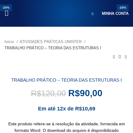
-21%
-20%
-25%
-23%
-25%
-25%
-30%
-25%
-25%
MINHA CONTA
0
Início
ATIVIDADES PRÁTICAS UNINTER
TRABALHO PRÁTICO – TEORIA DAS ESTRUTURAS I
TRABALHO PRÁTICO – TEORIA DAS ESTRUTURAS I
R$
90,00
R$
120,00
Em até 12x de
R$
10,69
Este produto refere-se à resolução da atividade, fornecida em
formato Word. O download do arquivo é disponibilizado