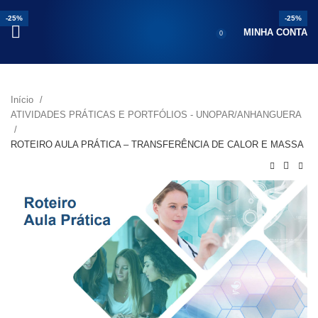
-25%
-17%
-25%
-25%
-25%
-25%
MINHA CONTA
0
Início
ATIVIDADES PRÁTICAS E PORTFÓLIOS - UNOPAR/ANHANGUERA
ROTEIRO AULA PRÁTICA – TRANSFERÊNCIA DE CALOR E MASSA