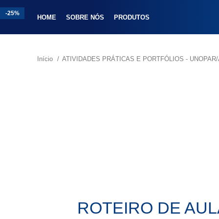
-25%
-18%
-25%
-18%
-25%
-25%
-25%
HOME
SOBRE NÓS
PRODUTOS
Início
ATIVIDADES PRÁTICAS E PORTFÓLIOS - UNOPA
ROTEIRO DE AUL