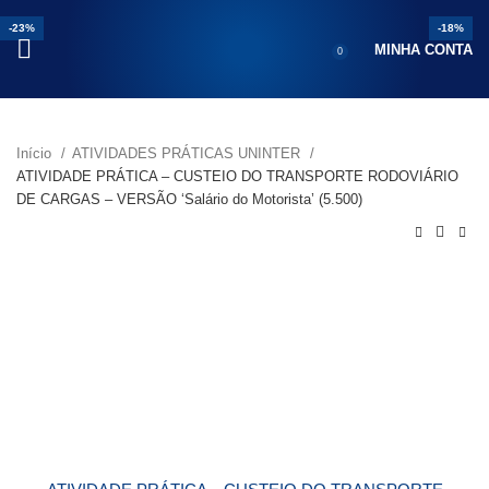
-25%
-20%
-25%
-23%
-18%
-25%
-18%
-23%
-18%
MINHA CONTA
0
Início
ATIVIDADES PRÁTICAS UNINTER
ATIVIDADE PRÁTICA – CUSTEIO DO TRANSPORTE RODOVIÁRIO
DE CARGAS – VERSÃO ‘Salário do Motorista’ (5.500)