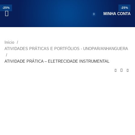
-25%
-18%
-25%
-25%
-18%
-25%
-25%
-25%
MINHA CONTA
0
Início
ATIVIDADES PRÁTICAS E PORTFÓLIOS - UNOPAR/ANHANGUERA
ATIVIDADE PRÁTICA – ELETRECIDADE INSTRUMENTAL