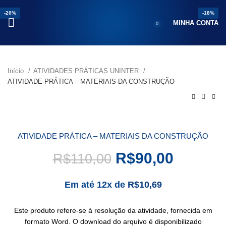
-23%
-30%
-25%
-25%
-25%
-25%
-25%
-20%
-18%
MINHA CONTA
0
Início
ATIVIDADES PRÁTICAS UNINTER
ATIVIDADE PRÁTICA – MATERIAIS DA CONSTRUÇÃO
ATIVIDADE PRÁTICA – MATERIAIS DA CONSTRUÇÃO
R$
90,00
R$
110,00
Em até 12x de
R$
10,69
Este produto refere-se à resolução da atividade, fornecida em
formato Word. O download do arquivo é disponibilizado