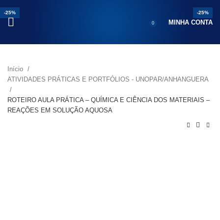
-25%
-25%
-25%
-25%
-33%
-25%
-25%
MINHA CONTA
0
Início
ATIVIDADES PRÁTICAS E PORTFÓLIOS - UNOPAR/ANHANGUERA
ROTEIRO AULA PRÁTICA – QUÍMICA E CIÊNCIA DOS MATERIAIS –
REAÇÕES EM SOLUÇÃO AQUOSA