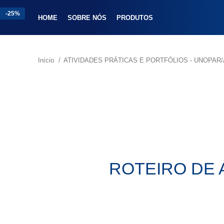
-25%
-25%
-31%
-25%
-33%
-25%
HOME
SOBRE NÓS
PRODUTOS
Início
ATIVIDADES PRÁTICAS E PORTFÓLIOS - UNOPA
ROTEIRO DE 