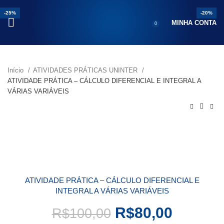
-23%
-25%
-25%
-13%
-25%
-25%
-25%
-25%
-20%
MINHA CONTA
0
Início
ATIVIDADES PRÁTICAS UNINTER
ATIVIDADE PRÁTICA – CÁLCULO DIFERENCIAL E INTEGRAL A
VÁRIAS VARIÁVEIS
ATIVIDADE PRÁTICA – CÁLCULO DIFERENCIAL E
INTEGRAL A VÁRIAS VARIÁVEIS
R$
80,00
R$
100,00