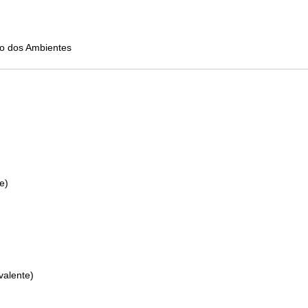
o dos Ambientes
e)
valente)