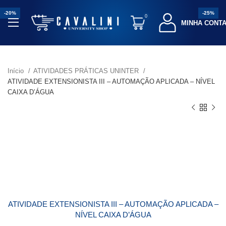
-25%
-25%
-30%
-25%
-25%
-18%
-20%
-25%
0
MINHA CONT
Início
ATIVIDADES PRÁTICAS UNINTER
ATIVIDADE EXTENSIONISTA III – AUTOMAÇÃO APLICADA – NÍVEL
CAIXA D’ÁGUA
ATIVIDADE EXTENSIONISTA III – AUTOMAÇÃO APLICADA –
NÍVEL CAIXA D’ÁGUA