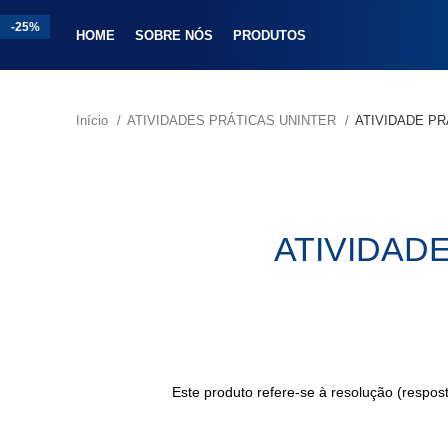
-25%
-20%
-25%
-18%
-13%
-25%
-25%
-25%
HOME
SOBRE NÓS
PRODUTOS
Início
ATIVIDADES PRÁTICAS UNINTER
ATIVIDADE P
ATIVIDAD
Este produto refere-se à resolução (respo